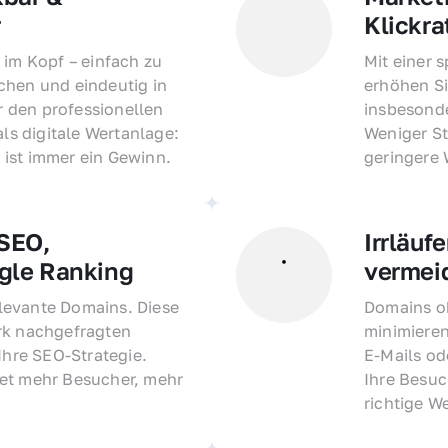
r
Klickra
 im Kopf – einfach zu 
Mit einer 
hen und eindeutig in 
erhöhen Si
den professionellen 
insbesonde
als digitale Wertanlage: 
Weniger St
ist immer ein Gewinn.
geringere
EO, 
Irrläufe
gle Ranking
vermei
evante Domains. Diese 
Domains oh
rk nachgefragten 
minimieren
Ihre SEO-Strategie. 
E-Mails o
et mehr Besucher, mehr 
Ihre Besuc
richtige W