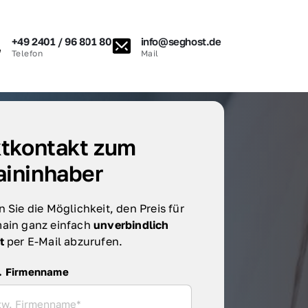
+49 2401 / 96 801 80
info@seghost.de
Telefon
Mail
tkontakt zum 
ininhaber
 Sie die Möglichkeit, den Preis für 
ain ganz einfach 
unverbindlich 
t 
per E-Mail abzurufen.
irmenname
. Firmenname