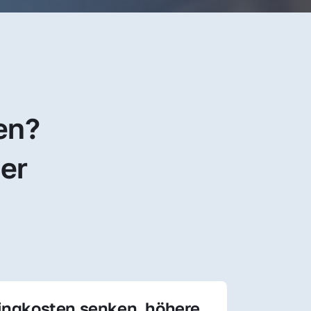
en? 
er 
ingkosten senken, höhere 