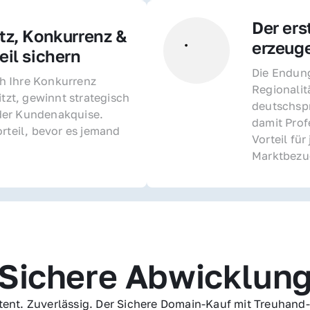
Der ers
z, Konkurrenz & 
erzeug
il sichern 
Die Endung 
 Ihre Konkurrenz 
Regionalit
itzt, gewinnt strategisch 
deutschspr
er Kundenakquise. 
damit Profe
rteil, bevor es jemand 
Vorteil fü
Marktbezu
Sichere Abwicklun
ent. Zuverlässig. Der Sichere Domain-Kauf mit Treuhand-