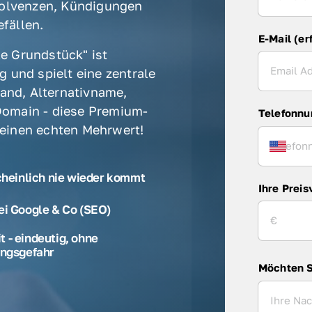
olvenzen, Kündigungen 
fällen. 
E-Mail (er
e Grundstück" ist 
 und spielt eine zentrale 
rand, Alternativname, 
omain - diese Premium-
Telefonn
 einen echten Mehrwert! 
cheinlich nie wieder kommt
Ihre Preis
ei Google & Co (SEO)
 - eindeutig, ohne
ngsgefahr
Möchten S