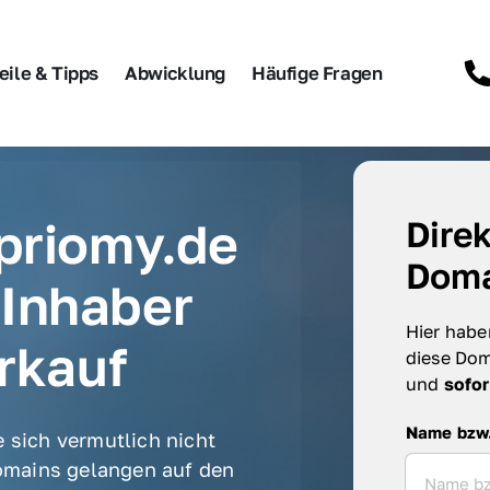
eile & Tipps
Abwicklung
Häufige Fragen
priomy.de 
Direk
Doma
Inhaber 
Hier haben
rkauf
diese Dom
und 
sofor
Name bzw. F
Name bzw
 sich vermutlich nicht 
mains gelangen auf den 