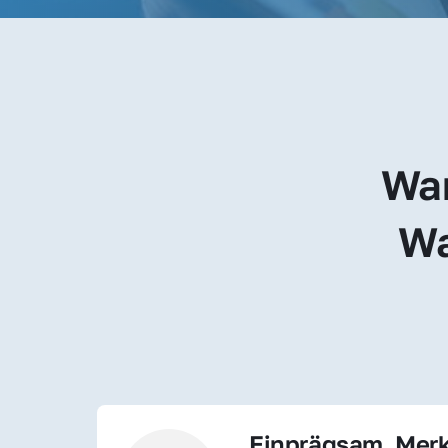
War
Wa
Einprägsam, Merk